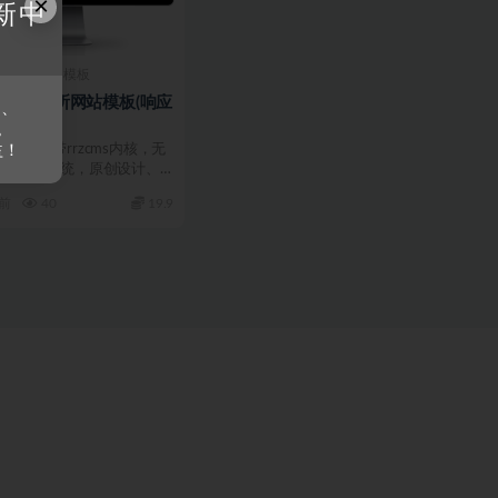
×
新中
RRZCMS模板
师事务所网站模板(响应
s、
。
本模板自带rrzcms内核，无
益！
人站cms系统，原创设计、
..
年前
40
19.9