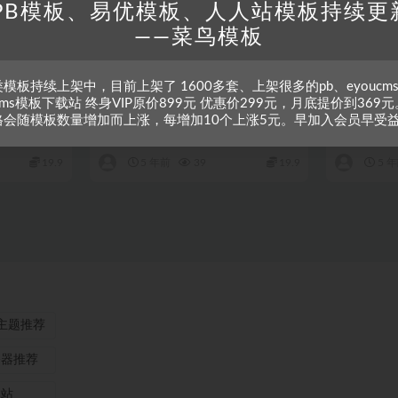
PB模板、易优模板、人人站模板持续更
——菜鸟模板
RRZCMS
RRZCMS模板
RRZCMS
应式)
法律咨询律师事务所类模板(响应
中英双语律
模板持续上架中，目前上架了 1600多套、上架很多的pb、eyoucm
式)
式)
zcms模板下载站 终身VIP原价899元 优惠价299元，月底提价到369元
cms内核，无
模板介绍： 本模板自带rrzcms内核，无
模板介绍： 
格会随模板数量增加而上涨，每增加10个上涨5元。早加入会员早受
原创设计、
需再下载人人站cms系统，原创设计、
需再下载人
手工书写DIV...
手工书写DIV.
19.9
5 年前
39
19.9
5 
ss主题推荐
务器推荐
本站