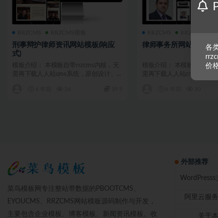
RRZCMS
RRZCMS模板
RRZCMS
RRZCMS模板
刑事辩护律师资讯网站模板(响应
律师事务所网站模板(响
各类
式)
rr
模板介绍： 本模板自带rrzcms内核，无
模板介绍： 本模板自带rrz
价
需再下载人人站cms系统，原创设计、
需再下载人人站cms系统，
手工书写DIV...
手工书写DIV...
6 年前
36
19.9
6 年前
30
外部推荐
WordPres
菜鸟模板网专注整站带数据的PBOOTCMS、
阿里云服
EYOUCMS、RRZCMS网站模板源码制作与开发，
主要包含企业模板、博客模板、新闻资讯模板。收
关于