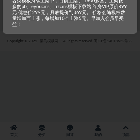
各类模板持续上架中，目前上架了 1600多套、上架很
多的pb、eyoucms、rrzcms模板下载站 终身VIP原价899
5 年前
56
29.9
元 优惠价299元，月底提价到369元。 价格会随模板数
量增加而上涨，每增加10个上涨5元。早加入会员早受
益！
Copyright © 2021
菜鸟模板网
- All rights reserved
闽ICP备14018622号-8
首页
分类
问答
我的
顶部