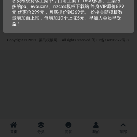
各类模板持续上架中，目前上架了 1600多套、上架很
人人站CMS模板
多的pb、eyoucms、rrzcms模板下载站 终身VIP原价899
4 年前
62
19.9
元 优惠价299元，月底提价到369元。 价格会随模板数
量增加而上涨，每增加10个上涨5元。早加入会员早受
益！
Copyright © 2021
菜鸟模板网
- All rights reserved
闽ICP备14018622号-8
首页
分类
问答
我的
顶部