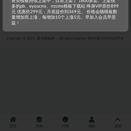
各类模板持续上架中，目前上架了 1600多套、上架很
多的pb、eyoucms、rrzcms模板下载站 终身VIP原价899
5 年前
39
19.9
元 优惠价299元，月底提价到369元。 价格会随模板数
量增加而上涨，每增加10个上涨5元。早加入会员早受
益！
Copyright © 2021
菜鸟模板网
- All rights reserved
闽ICP备14018622号-8
首页
分类
问答
我的
顶部