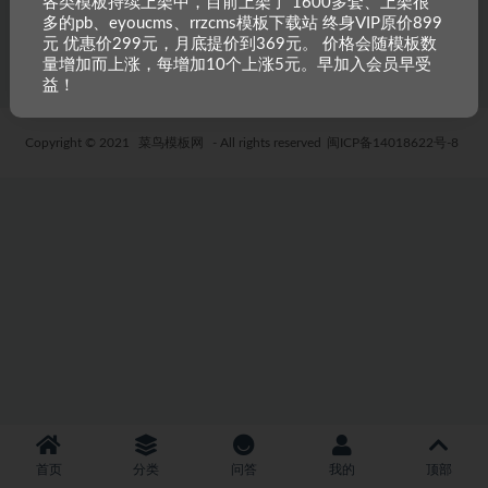
各类模板持续上架中，目前上架了 1600多套、上架很
多的pb、eyoucms、rrzcms模板下载站 终身VIP原价899
5 年前
48
19.9
元 优惠价299元，月底提价到369元。 价格会随模板数
量增加而上涨，每增加10个上涨5元。早加入会员早受
益！
Copyright © 2021
菜鸟模板网
- All rights reserved
闽ICP备14018622号-8
首页
分类
问答
我的
顶部