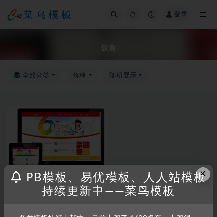
登录
全部
饮食
全部分类
价格
随机展示
×
PB模板、易优模板、人人站模板
持续更新中——菜鸟模板
RRZCMS
RRZCMS模板
饮食食品美食日用品通用模板
(响应式)