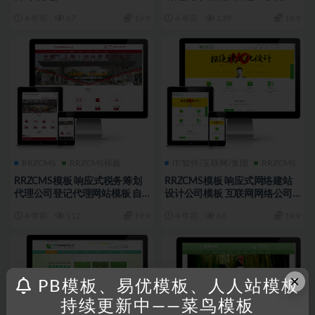
人站CMS模板
4 年前
67
19.9
4 年前
139
19.9
RRZCMS
RRZCMS模板
IT/软件/互联网/集团
RRZCMS
RRZCMS模板 响应式税务筹划
RRZCMS模板 响应式网络建站
代理公司登记代理网站模板 自
设计公司模板 互联网网络公司
适应手机 人人站CMS模板
自适应手机人人站CMS模板
4 年前
112
19.9
4 年前
66
19.9
×
PB模板、易优模板、人人站模板
持续更新中——菜鸟模板