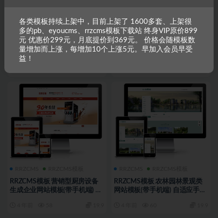
各类模板持续上架中，目前上架了 1600多套、上架很
多的pb、eyoucms、rrzcms模板下载站 终身VIP原价899
RRZCMS
RRZCMS模板
RRZCMS
RRZCMS模板
元 优惠价299元，月底提价到369元。 价格会随模板数
RRZCMS模板 苗木草坪种植类
RRZCMS模板 家禽畜牧养殖类
量增加而上涨，每增加10个上涨5元。早加入会员早受
网站模板(带手机端) 自适应手机
网站模板(带手机端) 自适应手机
益！
人人站CMS模板
人人站CMS模板
4 年前
62
19.9
4 年前
68
19.9
RRZCMS
RRZCMS模板
RRZCMS
RRZCMS模板
RRZCMS模板 营销型厨房设备
RRZCMS模板 农林园林景观类
生成企业网站模板(带手机端) 自
网站模板(带手机端) 自适应手机
适应手机 人人站CMS模板
人人站CMS模板
4 年前
58
19.9
4 年前
60
19.9