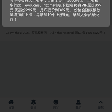
各类模板持续上架中，目前上架了 1600多套、上架很
多的pb、eyoucms、rrzcms模板下载站 终身VIP原价899
5 年前
25
19.9
元 优惠价299元，月底提价到369元。 价格会随模板数
量增加而上涨，每增加10个上涨5元。早加入会员早受
益！
Copyright © 2021
菜鸟模板网
- All rights reserved
闽ICP备14018622号-8
首页
分类
问答
我的
顶部