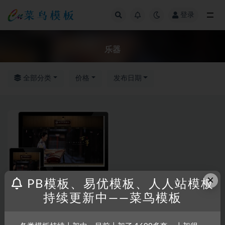
登录
全部
乐器
全部分类
价格
发布日期
×
PB模板、易优模板、人人站模板
持续更新中——菜鸟模板
RRZCMS
RRZCMS模板
古典乐器古筝学习班类网站模板
(带手机版)