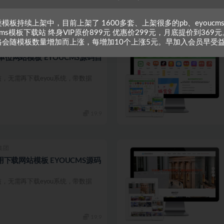
19.9
模板持续上架中，目前上架了 1600多套、上架很多的pb、eyoucm
zcms模板下载站 终身VIP原价899元 优惠价299元，月底提价到369元
格会随模板数量增加而上涨，每增加10个上涨5元。早加入会员早受
单位网站模板 EYOUCMS源码自
内核，无需再下载eyou系统，带数据
19.9
集团
用下载网站模板 EYOUCMS源码
内核，无需再下载eyou系统，带数据
19.9