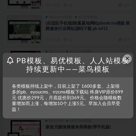
3 年前
44
19.9
PBootcms模板
会员PB模板
(自适应手机端)陵墓墓地网站pbootcms模板 殡
葬服务行业网站源码下载 pb-k413
3 年前
40
19.9
RRZCMS
RRZCMS模板
×
响应式粉红色母婴催乳类网站模板
PB模板、易优模板、人人站模板
持续更新中——菜鸟模板
4 年前
37
19.9
各类模板持续上架中，目前上架了 1600多套、上架很
RRZCMS
RRZCMS模板
多的pb、eyoucms、rrzcms模板下载站 终身VIP原价899
机械电子家电冰箱设备技术维修类网站模板
元 优惠价299元，月底提价到369元。 价格会随模板数
(带手机端)
量增加而上涨，每增加10个上涨5元。早加入会员早受
4 年前
40
19.9
益！
RRZCMS
RRZCMS模板
家政月嫂保姆服务类模板(带手机版)