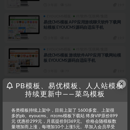
3 年前
120
19.9
EYOUCMS模板
IT/软件/互联网/集团
易优CMS模板 APP应用游戏聊天软件下载网
站模板 EYOUCMS源码自适应手机
3 年前
68
19.9
EYOUCMS模板
IT/软件/互联网/集团
易优CMS模板 游戏软件APP应用下载网站模
板 EYOUCMS源码自适应手机
3 年前
79
19.9
×
EYOUCMS模板
IT/软件/互联网/集团
PB模板、易优模板、人人站模板
易优CMS模板响应式电脑系统教程系统下载网
持续更新中——菜鸟模板
站模板EYOUCMS源码自适应手机
3 年前
39
19.9
各类模板持续上架中，目前上架了 1600多套、上架很
EYOUCMS模板
IT/软件/互联网/集团
多的pb、eyoucms、rrzcms模板下载站 终身VIP原价899
元 优惠价299元，月底提价到369元。 价格会随模板数
易优CMS模板响应式网络设计推广网站模板
eyoucms源码自适应手机
量增加而上涨，每增加10个上涨5元。早加入会员早受