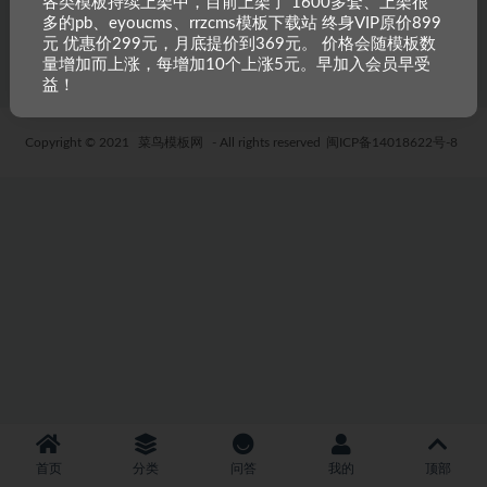
各类模板持续上架中，目前上架了 1600多套、上架很
多的pb、eyoucms、rrzcms模板下载站 终身VIP原价899
6 年前
34
19.9
元 优惠价299元，月底提价到369元。 价格会随模板数
量增加而上涨，每增加10个上涨5元。早加入会员早受
益！
Copyright © 2021
菜鸟模板网
- All rights reserved
闽ICP备14018622号-8
首页
分类
问答
我的
顶部