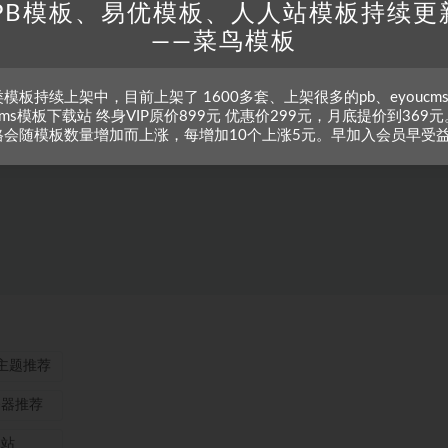
PB模板、易优模板、人人站模板持续更
——菜鸟模板
模板持续上架中，目前上架了 1600多套、上架很多的pb、eyoucm
zcms模板下载站 终身VIP原价899元 优惠价299元，月底提价到369元
格会随模板数量增加而上涨，每增加10个上涨5元。早加入会员早受
ss主题推荐
务器推荐
本站