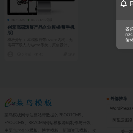
RRZCMS
RRZCMS模板
创意高端滚屏产品企业模板(带手机
各类
版)
rr
模板介绍： 本模板自带rrzcms内核，无
价
需再下载人人站cms系统，原创设计、
手工书写DIV...
5 年前
45
19.9
外部推荐
WordPres
菜鸟模板网专注整站带数据的PBOOTCMS、
阿里云服
EYOUCMS、RRZCMS网站模板源码制作与开发，
主要包含企业模板、博客模板、新闻资讯模板。收
关于