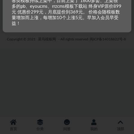
各类模板持续上架中，目前上架了 1600多套、上架很
多的pb、eyoucms、rrzcms模板下载站 终身VIP原价899
5 年前
35
19.9
元 优惠价299元，月底提价到369元。 价格会随模板数
量增加而上涨，每增加10个上涨5元。早加入会员早受
益！
Copyright © 2021
菜鸟模板网
- All rights reserved
闽ICP备14018622号-8
首页
分类
问答
我的
顶部