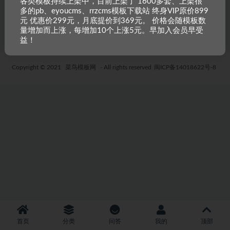
各类模板持续上架中，目前上架了 1600多套、上架很
多的pb、eyoucms、rrzcms模板下载站 终身VIP原价899
5 年前
24
19.9
元 优惠价299元，月底提价到369元。 价格会随模板数
量增加而上涨，每增加10个上涨5元。早加入会员早受
益！
Copyright © 2021
菜鸟模板网
- All rights reserved
闽ICP备14018622号-8
首页
分类
问答
我的
顶部