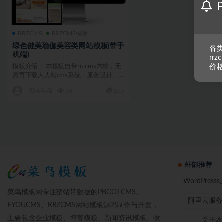
RRZCMS
RRZCMS模板
绿色健美瑜伽美容类网站模板(带手
各类
机端)
rr
模板介绍： 本模板自带rrzcms内核，无
价
需再下载人人站cms系统，原创设计、
手工书写DIV...
4 年前
34
19.9
外部推荐
WordPres
菜鸟模板网专注整站带数据的PBOOTCMS、
阿里云服
EYOUCMS、RRZCMS网站模板源码制作与开发，
主要包含企业模板、博客模板、新闻资讯模板。收
关于