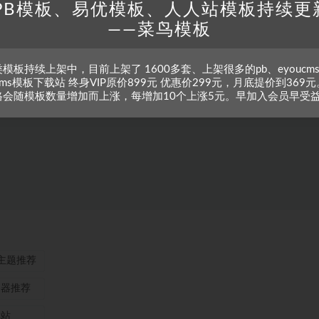
PB模板、易优模板、人人站模板持续更
——菜鸟模板
模板持续上架中，目前上架了 1600多套、上架很多的pb、eyoucm
zcms模板下载站 终身VIP原价899元 优惠价299元，月底提价到369元
格会随模板数量增加而上涨，每增加10个上涨5元。早加入会员早受
ss主题推荐
务器推荐
本站