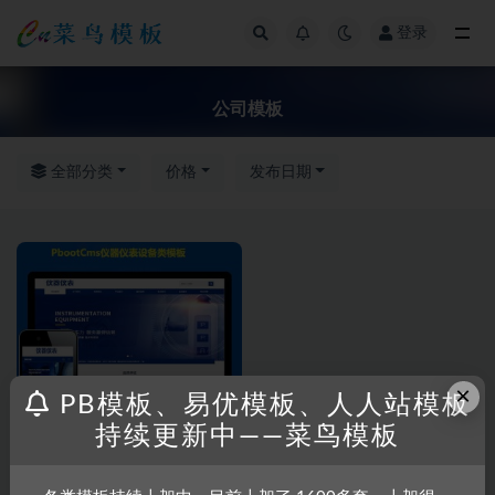
登录
全部
公司模板
全部分类
价格
发布日期
×
PB模板、易优模板、人人站模板
持续更新中——菜鸟模板
PBootcms模
五金/设备/制造/
板
仪器
自适应pbootcms公司模板网h5