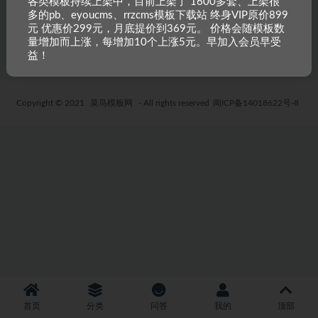
各类模板持续上架中，目前上架了 1600多套、上架很
响应式仪器仪表精密电子科技
多的pb、eyoucms、rrzcms模板下载站 终身VIP原价899
PB网站源码
元 优惠价299元，月底提价到369元。 价格会随模板数
5 年前
55
9.9
量增加而上涨，每增加10个上涨5元。早加入会员早受
益！
Copyright © 2021
菜鸟模板网
- All rights reserved
闽ICP备14018622号-8
首页
分类
问答
我的
顶部