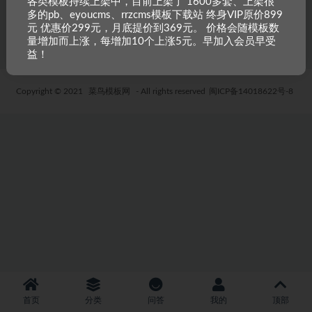
各类模板持续上架中，目前上架了 1600多套、上架很
多的pb、eyoucms、rrzcms模板下载站 终身VIP原价899
5 年前
50
19.9
元 优惠价299元，月底提价到369元。 价格会随模板数
量增加而上涨，每增加10个上涨5元。早加入会员早受
益！
Copyright © 2021
菜鸟模板网
- All rights reserved
闽ICP备14018622号-8
首页
分类
问答
我的
顶部