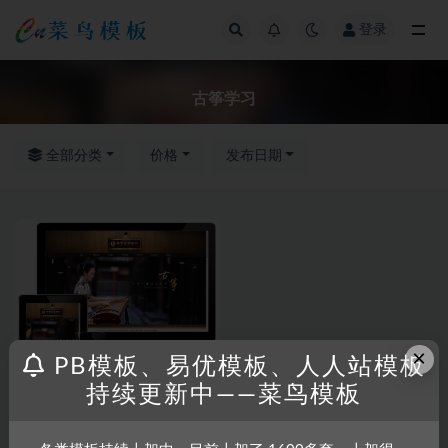
登录
全部
古筝学习
全部分类
价格
发布日期
×
PB模板、易优模板、人人站模板
持续更新中——菜鸟模板
RRZCMS
RRZCMS模板
古典乐器古筝学习班类网站模板
(带手机版)