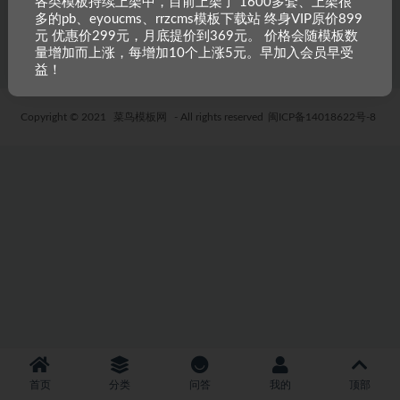
各类模板持续上架中，目前上架了 1600多套、上架很
多的pb、eyoucms、rrzcms模板下载站 终身VIP原价899
5 年前
25
19.9
元 优惠价299元，月底提价到369元。 价格会随模板数
量增加而上涨，每增加10个上涨5元。早加入会员早受
益！
Copyright © 2021
菜鸟模板网
- All rights reserved
闽ICP备14018622号-8
首页
分类
问答
我的
顶部