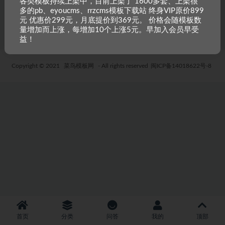
各类模板持续上架中，目前上架了 1600多套、上架很
多的pb、eyoucms、rrzcms模板下载站 终身VIP原价899
6 年前
40
19.9
元 优惠价299元，月底提价到369元。 价格会随模板数
量增加而上涨，每增加10个上涨5元。早加入会员早受
益！
Copyright © 2021
菜鸟模板网
- All rights reserved
闽ICP备14018622号-8
首页
分类
问答
我的
顶部