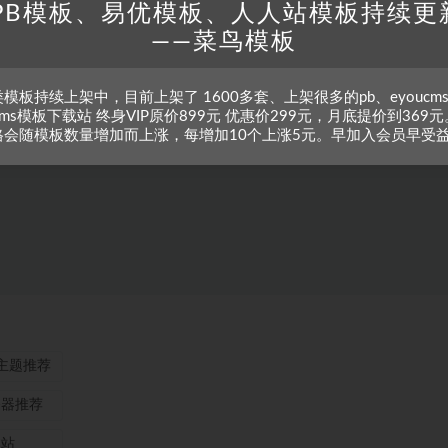
PB模板、易优模板、人人站模板持续更
——菜鸟模板
模板持续上架中，目前上架了 1600多套、上架很多的pb、eyoucm
zcms模板下载站 终身VIP原价899元 优惠价299元，月底提价到369元
格会随模板数量增加而上涨，每增加10个上涨5元。早加入会员早受
ss主题推荐
务器推荐
本站