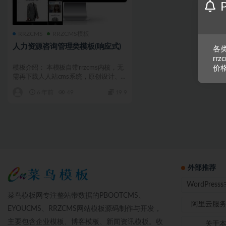
RRZCMS
RRZCMS模板
人力资源咨询管理类模板(响应式)
各类
rr
模板介绍： 本模板自带rrzcms内核，无
价
需再下载人人站cms系统，原创设计、
手工书写DIV...
6 年前
49
19.9
外部推荐
WordPres
菜鸟模板网专注整站带数据的PBOOTCMS、
阿里云服
EYOUCMS、RRZCMS网站模板源码制作与开发，
主要包含企业模板、博客模板、新闻资讯模板。收
关于