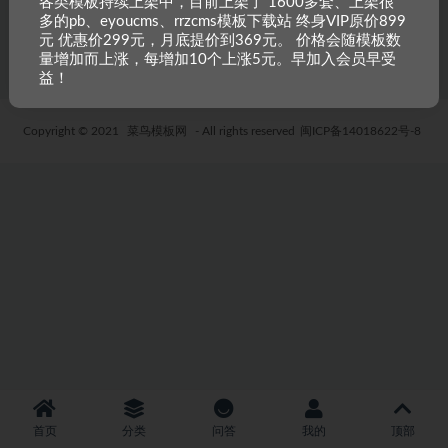
各类模板持续上架中，目前上架了 1600多套、上架很
CMS模板
多的pb、eyoucms、rrzcms模板下载站 终身VIP原价899
6 年前
54
19.9
元 优惠价299元，月底提价到369元。 价格会随模板数
量增加而上涨，每增加10个上涨5元。早加入会员早受
益！
Copyright © 2021
菜鸟模板网
- All rights reserved
闽ICP备14018622号-8
首页
分类
问答
我的
顶部