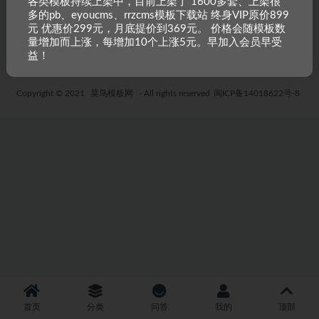
各类模板持续上架中，目前上架了 1600多套、上架很
多的pb、eyoucms、rrzcms模板下载站 终身VIP原价899
4 年前
25
19.9
元 优惠价299元，月底提价到369元。 价格会随模板数
量增加而上涨，每增加10个上涨5元。早加入会员早受
益！
Copyright © 2021
菜鸟模板网
- All rights reserved
闽ICP备14018622号-8
首页
分类
问答
我的
顶部