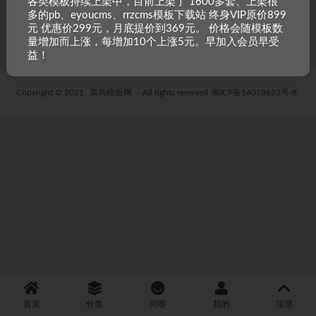
各类模板持续上架中，目前上架了 1600多套、上架很
多的pb、eyoucms、rrzcms模板下载站 终身VIP原价899
6 年前
43
19.9
元 优惠价299元，月底提价到369元。 价格会随模板数
量增加而上涨，每增加10个上涨5元。早加入会员早受
益！
Copyright © 2021
菜鸟模板网
- All rights reserved
闽ICP备14018622号-8
首页
分类
问答
我的
顶部