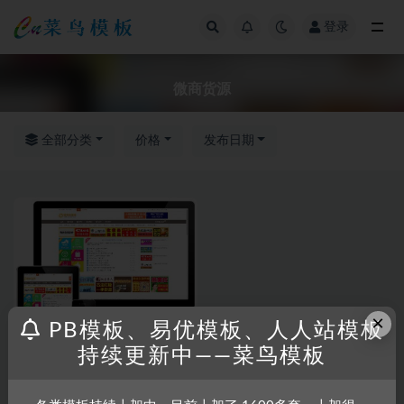
登录
全部
微商货源
全部分类
价格
发布日期
×
PB模板、易优模板、人人站模板
持续更新中——菜鸟模板
RRZCMS
RRZCMS模板
微商世界网微商货源网模板(带
手机版)