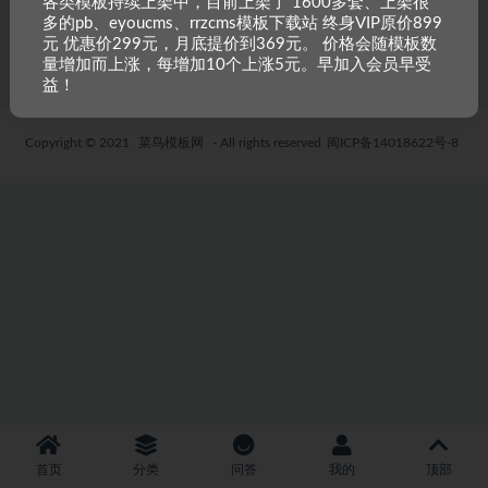
各类模板持续上架中，目前上架了 1600多套、上架很
多的pb、eyoucms、rrzcms模板下载站 终身VIP原价899
6 年前
43
19.9
元 优惠价299元，月底提价到369元。 价格会随模板数
量增加而上涨，每增加10个上涨5元。早加入会员早受
益！
Copyright © 2021
菜鸟模板网
- All rights reserved
闽ICP备14018622号-8
首页
分类
问答
我的
顶部