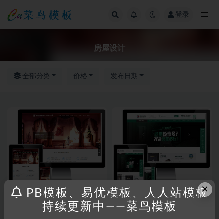
登录
全部
房屋设计
全部分类
价格
发布日期
×
PB模板、易优模板、人人站模板
RRZCMS
RRZCMS模板
RRZCMS
RRZCMS模板
持续更新中——菜鸟模板
酒店设计室内装修网站(响应式)
高端大气绿色装饰公司网站模板
(带手机版)