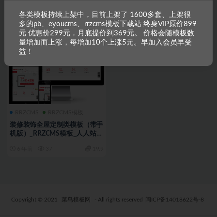
5 年前
40
19.9
5 年前
44
29.9
各类模板持续上架中，目前上架了 1600多套、上架很
多的pb、eyoucms、rrzcms模板下载站 终身VIP原价899
元 优惠价299元，月底提价到369元。 价格会随模板数
量增加而上涨，每增加10个上涨5元。早加入会员早受
益！
RRZCMS
RRZCMS模板
装修装饰全屋定制类模板（带手
机版）_RRZCMS模板_人人站
CMS模板
6 年前
37
19.9
Copyright © 2021
菜鸟模板网
- All rights reserved
闽ICP备14018622号-8