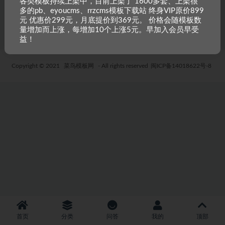
各类模板持续上架中，目前上架了 1600多套、上架很
多的pb、eyoucms、rrzcms模板下载站 终身VIP原价899
5 年前
42
19.9
元 优惠价299元，月底提价到369元。 价格会随模板数
量增加而上涨，每增加10个上涨5元。早加入会员早受
益！
Copyright © 2021
菜鸟模板网
- All rights reserved
闽ICP备14018622号-8
首页
分类
问答
我的
顶部