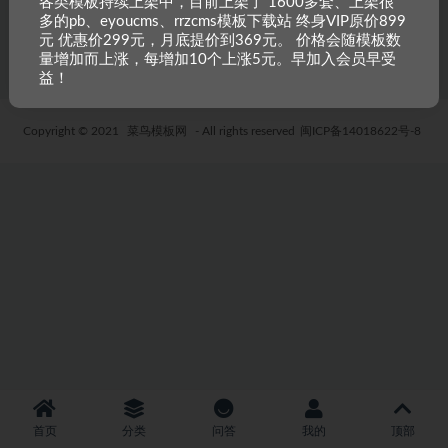
各类模板持续上架中，目前上架了 1600多套、上架很
多的pb、eyoucms、rrzcms模板下载站 终身VIP原价899
5 年前
21
19.9
元 优惠价299元，月底提价到369元。 价格会随模板数
量增加而上涨，每增加10个上涨5元。早加入会员早受
益！
Copyright © 2021
菜鸟模板网
- All rights reserved
闽ICP备14018622号-8
首页
分类
问答
我的
顶部