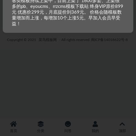
各类模板持续上架中，目前上架了 1600多套、上架很
多的pb、eyoucms、rrzcms模板下载站 终身VIP原价899
5 年前
38
19.9
元 优惠价299元，月底提价到369元。 价格会随模板数
量增加而上涨，每增加10个上涨5元。早加入会员早受
益！
Copyright © 2021
菜鸟模板网
- All rights reserved
闽ICP备14018622号-8
首页
分类
问答
我的
顶部