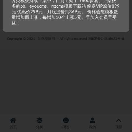
各类模板持续上架中，目前上架了 1600多套、上架很
多的pb、eyoucms、rrzcms模板下载站 终身VIP原价899
6 年前
39
19.9
元 优惠价299元，月底提价到369元。 价格会随模板数
量增加而上涨，每增加10个上涨5元。早加入会员早受
益！
Copyright © 2021
菜鸟模板网
- All rights reserved
闽ICP备14018622号-8
首页
分类
问答
我的
顶部