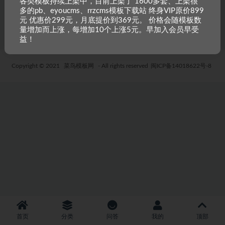
各类模板持续上架中，目前上架了 1600多套、上架很
多的pb、eyoucms、rrzcms模板下载站 终身VIP原价899
5 年前
33
19.9
元 优惠价299元，月底提价到369元。 价格会随模板数
量增加而上涨，每增加10个上涨5元。早加入会员早受
益！
Copyright © 2021
菜鸟模板网
- All rights reserved
闽ICP备14018622号-8
首页
分类
问答
我的
顶部