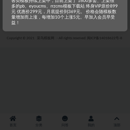
各类模板持续上架中，目前上架了 1600多套、上架很
多的pb、eyoucms、rrzcms模板下载站 终身VIP原价899
4 年前
34
19.9
元 优惠价299元，月底提价到369元。 价格会随模板数
量增加而上涨，每增加10个上涨5元。早加入会员早受
益！
Copyright © 2021
菜鸟模板网
- All rights reserved
闽ICP备14018622号-8
首页
分类
问答
我的
顶部