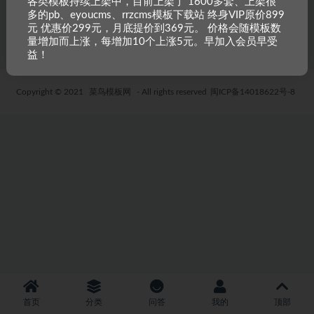
各类模板持续上架中，目前上架了 1600多套、上架很
多的pb、eyoucms、rrzcms模板下载站 终身VIP原价899
5 年前
50
19.9
元 优惠价299元，月底提价到369元。 价格会随模板数
量增加而上涨，每增加10个上涨5元。早加入会员早受
益！
Copyright © 2021
菜鸟模板网
- All rights reserved
闽ICP备14018622号-8
首页
分类
问答
我的
顶部