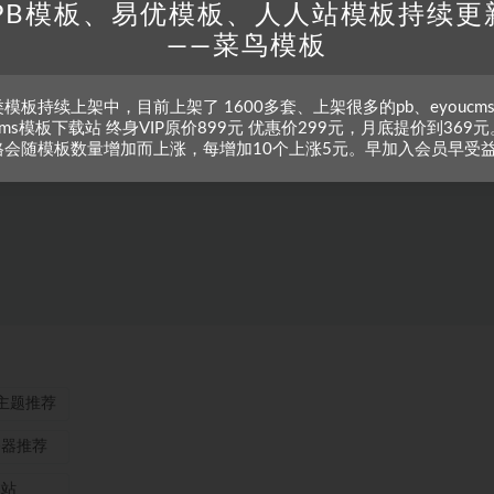
PB模板、易优模板、人人站模板持续更
——菜鸟模板
模板持续上架中，目前上架了 1600多套、上架很多的pb、eyoucm
zcms模板下载站 终身VIP原价899元 优惠价299元，月底提价到369元
格会随模板数量增加而上涨，每增加10个上涨5元。早加入会员早受
ss主题推荐
务器推荐
本站