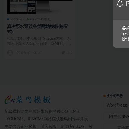
RRZCMS
RRZCMS模板
真空泵水泵设备类网站模板(响应
各类
式)
rr
模板介绍： 本模板自带rrzcms内核，无
价
需再下载人人站cms系统，原创设计、
手工书写DIV...
6 年前
27
19.9
外部推荐
WordPres
菜鸟模板网专注整站带数据的PBOOTCMS、
阿里云服
EYOUCMS、RRZCMS网站模板源码制作与开发，
主要包含企业模板、博客模板、新闻资讯模板。收
关于