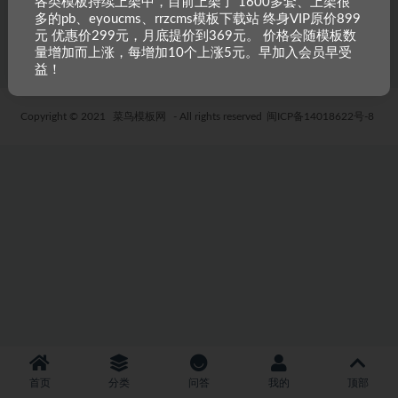
各类模板持续上架中，目前上架了 1600多套、上架很
CMS模板
多的pb、eyoucms、rrzcms模板下载站 终身VIP原价899
6 年前
54
19.9
元 优惠价299元，月底提价到369元。 价格会随模板数
量增加而上涨，每增加10个上涨5元。早加入会员早受
益！
Copyright © 2021
菜鸟模板网
- All rights reserved
闽ICP备14018622号-8
首页
分类
问答
我的
顶部