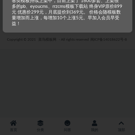
各类模板持续上架中，目前上架了 1600多套、上架很
多的pb、eyoucms、rrzcms模板下载站 终身VIP原价899
5 年前
26
19.9
元 优惠价299元，月底提价到369元。 价格会随模板数
量增加而上涨，每增加10个上涨5元。早加入会员早受
益！
Copyright © 2021
菜鸟模板网
- All rights reserved
闽ICP备14018622号-8
首页
分类
问答
我的
顶部