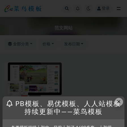
登录
全部
范文网站
全部分类
价格
发布日期
×
PB模板、易优模板、人人站模板
持续更新中——菜鸟模板
EYOUCMS
小说/博客/新闻/
模板
娱乐
易优CMS模板 响应式作文工作