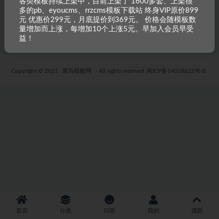
各类模板持续上架中，目前上架了 1600多套、上架很
范文网站模板 EYOUCMS源码自
多的pb、eyoucms、rrzcms模板下载站 终身VIP原价899
适应手机
元 优惠价299元，月底提价到369元。 价格会随模板数
3 年前
50
19.9
量增加而上涨，每增加10个上涨5元。早加入会员早受
益！
Copyright © 2021
菜鸟模板网
- All rights reserved
闽ICP备14018622号-8
首页
分类
问答
我的
顶部