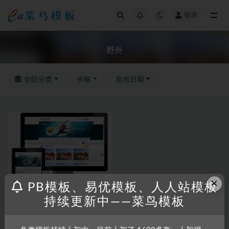
登录
全部
野外
全部分类
价格
发布日期
×
PB模板、易优模板、人人站模板
持续更新中——菜鸟模板
RRZCMS
RRZCMS模板
户外水上野外培训拓展类网站模
板(带手机端)