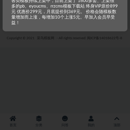
各类模板持续上架中，目前上架了 1600多套、上架很
多的pb、eyoucms、rrzcms模板下载站 终身VIP原价899
4 年前
32
19.9
元 优惠价299元，月底提价到369元。 价格会随模板数
量增加而上涨，每增加10个上涨5元。早加入会员早受
益！
Copyright © 2021
菜鸟模板网
- All rights reserved
闽ICP备14018622号-8
首页
分类
问答
我的
顶部