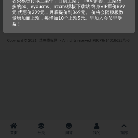
各类模板持续上架中，目前上架了 1600多套、上架很
多的pb、eyoucms、rrzcms模板下载站 终身VIP原价899
5 年前
63
19.9
元 优惠价299元，月底提价到369元。 价格会随模板数
量增加而上涨，每增加10个上涨5元。早加入会员早受
益！
Copyright © 2021
菜鸟模板网
- All rights reserved
闽ICP备14018622号-8
首页
分类
问答
我的
顶部