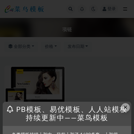
登录
全部
项链
全部分类
价格
发布日期
×
PB模板、易优模板、人人站模板
持续更新中——菜鸟模板
RRZCMS
RRZCMS模板
中英双语珠宝项链产品展示类模
板(响应式)