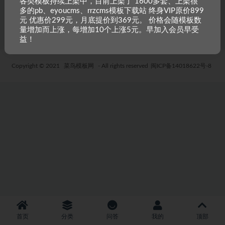
各类模板持续上架中，目前上架了 1600多套、上架很
多的pb、eyoucms、rrzcms模板下载站 终身VIP原价899
5 年前
35
19.9
元 优惠价299元，月底提价到369元。 价格会随模板数
量增加而上涨，每增加10个上涨5元。早加入会员早受
益！
Copyright © 2021
菜鸟模板网
- All rights reserved
闽ICP备14018622号-8
首页
分类
问答
我的
顶部