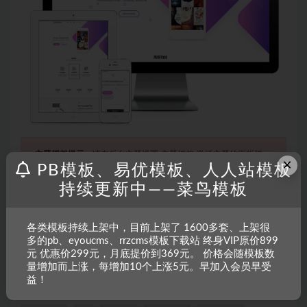
主题授权提示：
请在后台主题设置-主题授权-激活主题的正版授
×
PB模板、易优模板、人人站模板
权，授权购买：
RiTheme官网
持续更新中——菜鸟模板
声明：
本站所有文章，如无特殊说明或标注，均为本站原创发
各类模板持续上架中，目前上架了 1600多套、上架很
布。任何个人或组织，在未征得本站同意时，禁止复制、盗用、
多的pb、eyoucms、rrzcms模板下载站 终身VIP原价899
元 优惠价299元，月底提价到369元。 价格会随模板数
采集、发布本站内容到任何网站、书籍等各类媒体平台。如若本
量增加而上涨，每增加10个上涨5元。早加入会员早受
站内容侵犯了原著者的合法权益，可联系我们进行处理。
益！