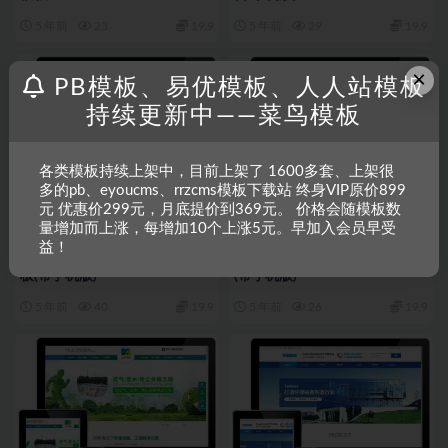
5 年前
23
19.9
5 年前
29
19.9
×
PB模板、易优模板、人人站模板
持续更新中——菜鸟模板
各类模板持续上架中，目前上架了 1600多套、上架很
多的pb、eyoucms、rrzcms模板下载站 终身VIP原价899
元 优惠价299元，月底提价到369元。 价格会随模板数
量增加而上涨，每增加10个上涨5元。早加入会员早受
RRZCMS
RRZCMS模板
RRZCMS
RRZCMS模板
益！
营销型水处理设备净化水设备模
环保玻璃纤维精工设备类模板
板(带手机版)
(带手机版)
5 年前
40
19.9
5 年前
26
19.9