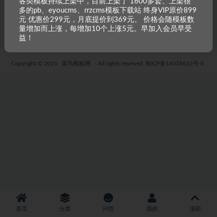
各类模板持续上架中，目前上架了 1600多套、上架很
多的pb、eyoucms、rrzcms模板下载站 终身VIP原价899
5 年前
48
19.9
元 优惠价299元，月底提价到369元。 价格会随模板数
量增加而上涨，每增加10个上涨5元。早加入会员早受
益！
Copyright © 2021
菜鸟模板网
- All rights reserved
闽ICP备14018622号-8
首页
分类
问答
我的
顶部