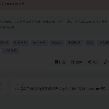
购买：
RiTheme官网
人或组织，在未征得本站同意时，禁止复制、盗用、采集、发布本站内容到任何网站
们进行处理。
业官网
企业网站
公司网站
响应式
手机网站
物流
网站模
运输服务
打赏
收藏
海报
篇
下一篇
装
(自适应手机端)简繁双语响应式激光机械切割机pbootcms网站
26
板 焊接切割设备网站源码下载-pbk327