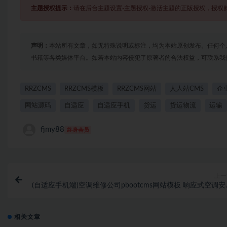
主题授权提示：
请在后台主题设置-主题授权-激活主题的正版授权，授权
声明：
本站所有文章，如无特殊说明或标注，均为本站原创发布。任何个
书籍等各类媒体平台。如若本站内容侵犯了原著者的合法权益，可联系我
RRZCMS
RRZCMS模板
RRZCMS网站
人人站CMS
企
网站源码
自适应
自适应手机
货运
货运物流
运输
fjmy88
终身会员
上一
(自适应手机端)空调维修公司pbootcms网站模板 响应式空调安
维修网站源码下载-pbk3
相关文章