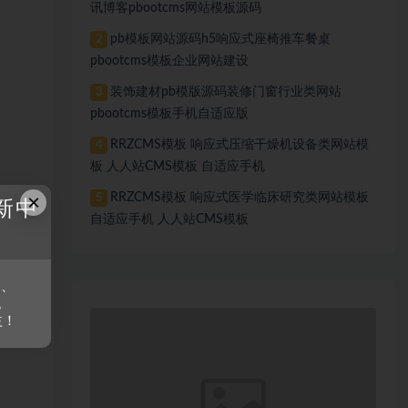
讯博客pbootcms网站模板源码
pb模板网站源码h5响应式座椅推车餐桌
2
pbootcms模板企业网站建设
装饰建材pb模版源码装修门窗行业类网站
3
pbootcms模板手机自适应版
RRZCMS模板 响应式压缩干燥机设备类网站模
4
板 人人站CMS模板 自适应手机
×
RRZCMS模板 响应式医学临床研究类网站模板
5
新中
自适应手机 人人站CMS模板
s、
。
益！