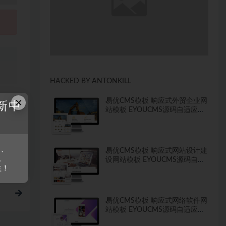
、
HACKED BY ANTONKILL
×
易优CMS模板 响应式外贸企业网
新中
站模板 EYOUCMS源码自适应手
机
链接
s、
易优CMS模板 响应式网站设计建
。
设网站模板 EYOUCMS源码自适
益！
应手机
易优CMS模板 响应式网络软件网
站模板 EYOUCMS源码自适应手
机