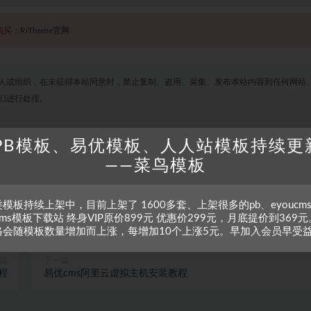
购买：
RiTheme官网
人或组织，在未征得本站同意时，禁止复制、盗用、采集、发布本站内容到任何网站
们进行处理。
程
EYOUCMS教程
易优cms安装教程
易优cms教程
PB模板、易优模板、人人站模板持续更
——菜鸟模板
打赏
收藏
海报
模板持续上架中，目前上架了 1600多套、上架很多的pb、eyoucm
zcms模板下载站 终身VIP原价899元 优惠价299元，月底提价到369元
格会随模板数量增加而上涨，每增加10个上涨5元。早加入会员早受
篇
下一篇
教程
易优cms阿里云虚拟主机安装教程