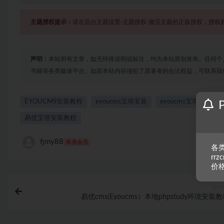
主题授权提示：
请在后台主题设置-主题授权-激活主题的正版授权，授权
声明：
本站所有文章，如无特殊说明或标注，均为本站原创发布。任何个
书籍等各类媒体平台。如若本站内容侵犯了原著者的合法权益，可联系我
EYOUCMS安装教程
eyoucms宝塔安装
eyoucms宝塔安装教
易优宝塔安装教程
fjmy88
终身会员
各类
rr
价
上一
易优cms(Eyoucms）本地phpstudy环境安装