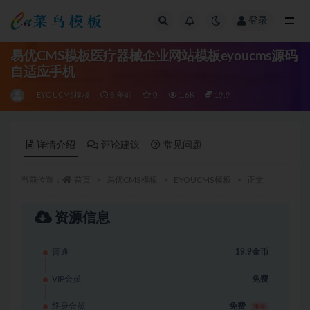
登录
全部
易优CMS模板医疗器械企业网站模板eyoucms源码
自适应手机
EYOUCMS模板
8 年前
0
1.6K
19.9
详情介绍
评论建议
常见问题
当前位置：
首页
易优CMS模板
EYOUCMS模板
正文
资源信息
普通
19.9金币
VIP会员
免费
终身会员
免费
推荐