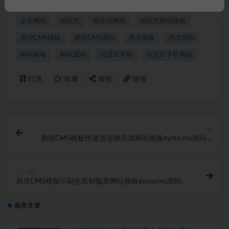
eyoucms
eyoucms模板
EYOUCMS源码
企业官网
企业网站
响应式
响应式网站
响应式网站模板
易优CMS模板
易优CMS源码
易优模板
易优源码
网站模板
网站源码
自适应手机
自适应手机网站
打赏
收藏
海报
链接
上一篇
易优CMS模板快递货运物流类网站模板eyoucms源码自
适应手机
下一篇
易优CMS模板印刷包装制版类网站模板eyoucms源码自
适应手机
相关文章