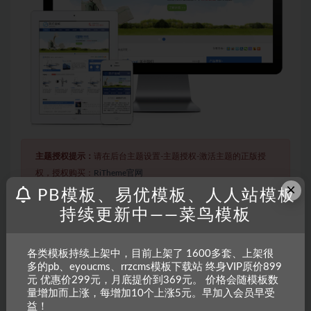
主题授权提示：
请在后台主题设置-主题授权-激活主题的正版授
权，授权购买：
RiTheme官网
×
PB模板、易优模板、人人站模板
持续更新中——菜鸟模板
声明：
本站所有文章，如无特殊说明或标注，均为本站原创发
布。任何个人或组织，在未征得本站同意时，禁止复制、盗用、
各类模板持续上架中，目前上架了 1600多套、上架很
采集、发布本站内容到任何网站、书籍等各类媒体平台。如若本
多的pb、eyoucms、rrzcms模板下载站 终身VIP原价899
站内容侵犯了原著者的合法权益，可联系我们进行处理。
元 优惠价299元，月底提价到369元。 价格会随模板数
量增加而上涨，每增加10个上涨5元。早加入会员早受
益！