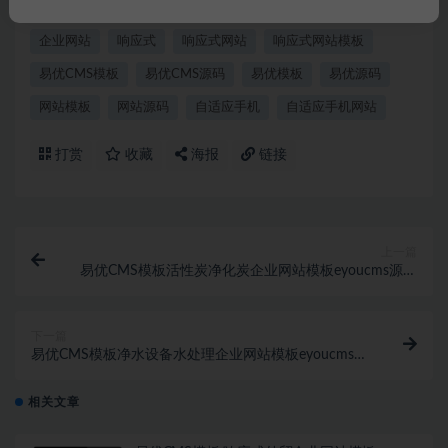
eyoucms
eyoucms模板
EYOUCMS源码
企业官网
企业网站
响应式
响应式网站
响应式网站模板
易优CMS模板
易优CMS源码
易优模板
易优源码
网站模板
网站源码
自适应手机
自适应手机网站
打赏
收藏
海报
链接
上一篇
易优CMS模板活性炭净化炭企业网站模板eyoucms源码
自适应手机
下一篇
易优CMS模板净水设备水处理企业网站模板eyoucms源
码自适应手机
相关文章