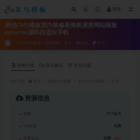
登录
全部
易优CMS模板室内装修装饰装潢类网站模板
eyoucms源码自适应手机
EYOUCMS模板
8 年前
0
1.6K
19.9
详情介绍
评论建议
常见问题
当前位置：
首页
易优CMS模板
EYOUCMS模板
正文
资源信息
普通
19.9金币
VIP会员
免费
终身会员
免费
推荐