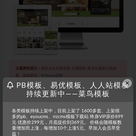
主题授权提示：
请在后台主题设置-主题授权-激活主题的正版授
权，授权购买：
RiTheme官网
×
PB模板、易优模板、人人站模板
持续更新中——菜鸟模板
声明：
本站所有文章，如无特殊说明或标注，均为本站原创发
布。任何个人或组织，在未征得本站同意时，禁止复制、盗用、
各类模板持续上架中，目前上架了 1600多套、上架很
采集、发布本站内容到任何网站、书籍等各类媒体平台。如若本
多的pb、eyoucms、rrzcms模板下载站 终身VIP原价899
站内容侵犯了原著者的合法权益，可联系我们进行处理。
元 优惠价299元，月底提价到369元。 价格会随模板数
量增加而上涨，每增加10个上涨5元。早加入会员早受
益！