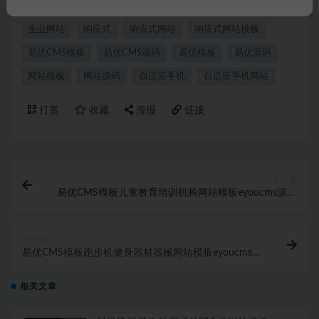
eyoucms
eyoucms模板
EYOUCMS源码
企业官网
企业网站
响应式
响应式网站
响应式网站模板
易优CMS模板
易优CMS源码
易优模板
易优源码
网站模板
网站源码
自适应手机
自适应手机网站
打赏
收藏
海报
链接
上一篇
易优CMS模板儿童教育培训机构网站模板eyoucms源码
自适应手机
下一篇
易优CMS模板跑步机健身器材器械网站模板eyoucms源
码自适应手机
相关文章