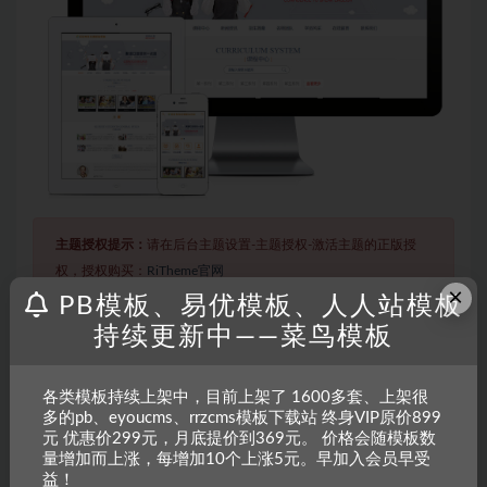
主题授权提示：
请在后台主题设置-主题授权-激活主题的正版授
权，授权购买：
RiTheme官网
×
PB模板、易优模板、人人站模板
持续更新中——菜鸟模板
声明：
本站所有文章，如无特殊说明或标注，均为本站原创发
布。任何个人或组织，在未征得本站同意时，禁止复制、盗用、
各类模板持续上架中，目前上架了 1600多套、上架很
采集、发布本站内容到任何网站、书籍等各类媒体平台。如若本
多的pb、eyoucms、rrzcms模板下载站 终身VIP原价899
站内容侵犯了原著者的合法权益，可联系我们进行处理。
元 优惠价299元，月底提价到369元。 价格会随模板数
量增加而上涨，每增加10个上涨5元。早加入会员早受
益！