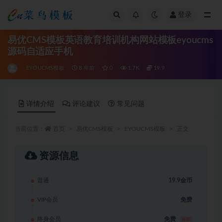
登录
全部
易优CMS模板英语教育培训机构网站模板eyoucms
源码自适应手机
EYOUCMS模板
8 年前
0
1.7K
19.9
详情介绍
评论建议
常见问题
当前位置：
首页
易优CMS模板
EYOUCMS模板
正文
资源信息
普通
19.9金币
VIP会员
免费
终身会员
免费
推荐