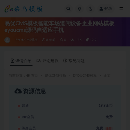
登录
全部
易优CMS模板智能车场道闸设备企业网站模板
eyoucms源码自适应手机
EYOUCMS模板
8 年前
0
1.7K
19.9
详情介绍
评论建议
常见问题
当前位置：
首页
易优CMS模板
EYOUCMS模板
正文
资源信息
普通
19.9金币
VIP会员
免费
终身会员
免费
推荐