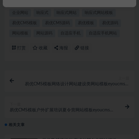
eyoucms
eyoucms模板
EYOUCMS源码
企业官网
企业网站
响应式
响应式网站
响应式网站模板
易优CMS模板
易优CMS源码
易优模板
易优源码
网站模板
网站源码
自适应手机
自适应手机网站
打赏
收藏
海报
链接
上一篇
易优CMS模板网络设计网站建设类网站模板eyoucms源
码自适应手机
下一篇
易优CMS模板户外扩展培训夏令营网站模板eyoucms源
码自适应手机
相关文章