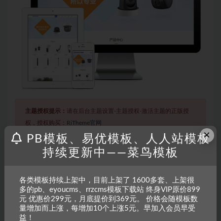
主题授权提示：
请在后台主题设置-主题授权-激活主题的正版授
权，授权购买：
RiTheme官网
×
PB模板、易优模板、人人站模板
持续更新中——菜鸟模板
声明：
本站所有文章，如无特殊说明或标注，均为本站原创发
布。任何个人或组织，在未征得本站同意时，禁止复制、盗用、
各类模板持续上架中，目前上架了 1600多套、上架很
采集、发布本站内容到任何网站、书籍等各类媒体平台。如若本
多的pb、eyoucms、rrzcms模板下载站 终身VIP原价899
站内容侵犯了原著者的合法权益，可联系我们进行处理。
元 优惠价299元，月底提价到369元。 价格会随模板数
量增加而上涨，每增加10个上涨5元。早加入会员早受
益！