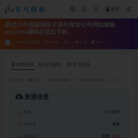
登录
全部
易优CMS模板响应式茶叶批发公司网站模板
eyoucms源码自适应手机
EYOUCMS模板
8 年前
0
1.7K
19.9
详情介绍
评论建议
常见问题
当前位置：
首页
易优CMS模板
EYOUCMS模板
正文
资源信息
普通
19.9金币
VIP会员
免费
终身会员
免费
推荐