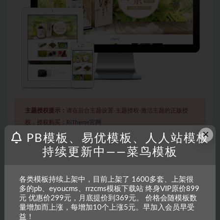
主题授权提示：
请在后台主题设置-主题授权-激活主题的正版授
权，授权购买：
RiTheme官网
×
PB模板、易优模板、人人站模板
持续更新中——菜鸟模板
声明：
本站所有文章，如无特殊说明或标注，均为本站原创发
布。任何个人或组织，在未征得本站同意时，禁止复制、盗用、
各类模板持续上架中，目前上架了 1600多套、上架很
采集、发布本站内容到任何网站、书籍等各类媒体平台。如若本
多的pb、eyoucms、rrzcms模板下载站 终身VIP原价899
站内容侵犯了原著者的合法权益，可联系我们进行处理。
元 优惠价299元，月底提价到369元。 价格会随模板数
量增加而上涨，每增加10个上涨5元。早加入会员早受
益！