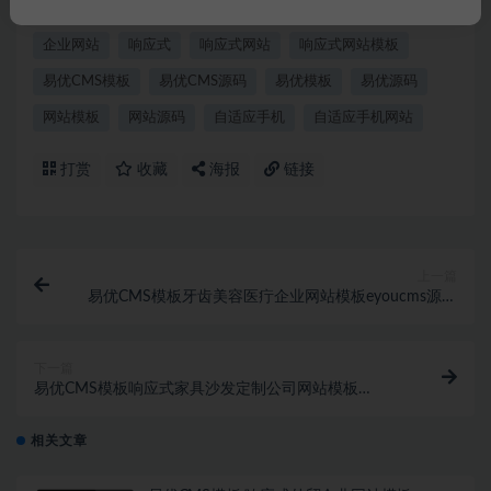
eyoucms
eyoucms模板
EYOUCMS源码
企业官网
企业网站
响应式
响应式网站
响应式网站模板
易优CMS模板
易优CMS源码
易优模板
易优源码
网站模板
网站源码
自适应手机
自适应手机网站
打赏
收藏
海报
链接
上一篇
易优CMS模板牙齿美容医疔企业网站模板eyoucms源码
自适应手机
下一篇
易优CMS模板响应式家具沙发定制公司网站模板
eyoucms源码自适应手机
相关文章