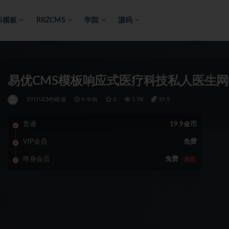
S模板
RRZCMS
学院
源码
易优CMS模板响应式医疗科技私人医生网站
EYOUCMS模板
8 年前
0
1.7K
19.9
普通
19.9金币
VIP会员
免费
终身会员
免费
推荐