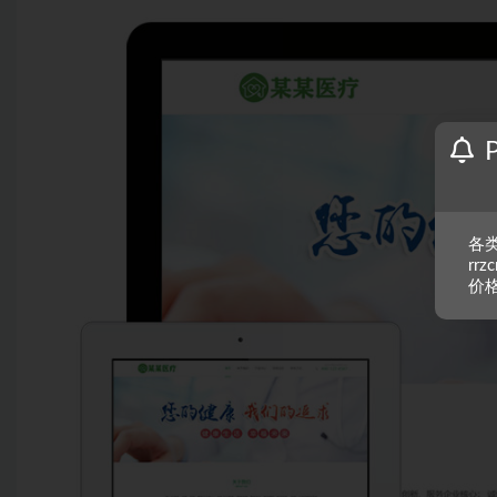
各类
rr
价