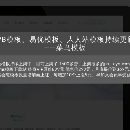
PB模板、易优模板、人人站模板持续更
——菜鸟模板
模板持续上架中，目前上架了 1600多套、上架很多的pb、eyoucm
zcms模板下载站 终身VIP原价899元 优惠价299元，月底提价到369元
格会随模板数量增加而上涨，每增加10个上涨5元。早加入会员早受