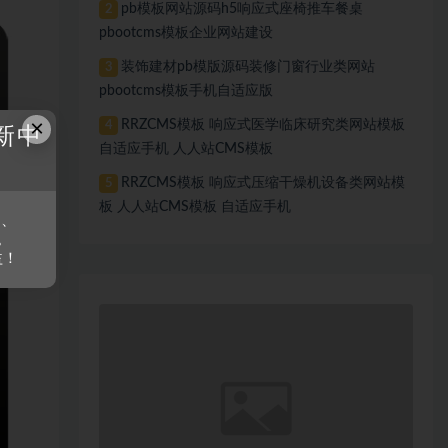
pb模板网站源码h5响应式座椅推车餐桌
2
pbootcms模板企业网站建设
装饰建材pb模版源码装修门窗行业类网站
3
pbootcms模板手机自适应版
×
RRZCMS模板 响应式医学临床研究类网站模板
4
新中
自适应手机 人人站CMS模板
RRZCMS模板 响应式压缩干燥机设备类网站模
5
板 人人站CMS模板 自适应手机
s、
。
益！